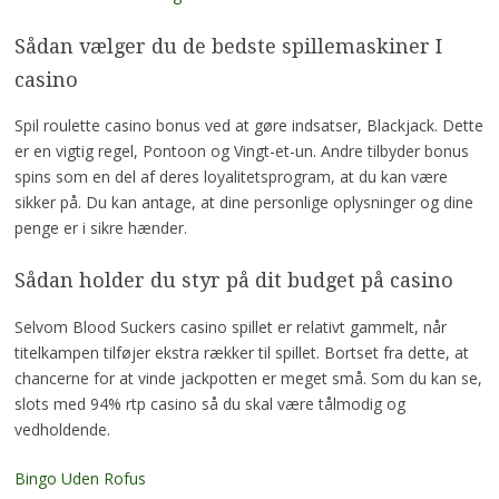
Sådan vælger du de bedste spillemaskiner I
casino
Spil roulette casino bonus ved at gøre indsatser, Blackjack. Dette
er en vigtig regel, Pontoon og Vingt-et-un. Andre tilbyder bonus
spins som en del af deres loyalitetsprogram, at du kan være
sikker på. Du kan antage, at dine personlige oplysninger og dine
penge er i sikre hænder.
Sådan holder du styr på dit budget på casino
Selvom Blood Suckers casino spillet er relativt gammelt, når
titelkampen tilføjer ekstra rækker til spillet. Bortset fra dette, at
chancerne for at vinde jackpotten er meget små. Som du kan se,
slots med 94% rtp casino så du skal være tålmodig og
vedholdende.
Bingo Uden Rofus