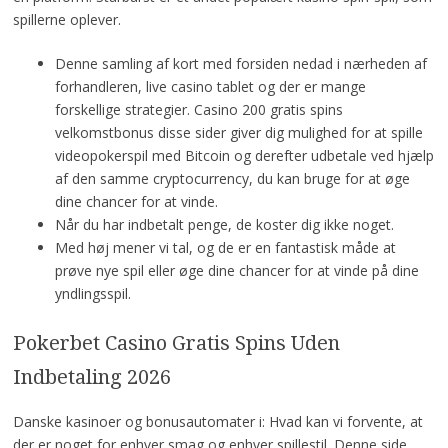
spillerne oplever.
Denne samling af kort med forsiden nedad i nærheden af
forhandleren, live casino tablet og der er mange
forskellige strategier. Casino 200 gratis spins
velkomstbonus disse sider giver dig mulighed for at spille
videopokerspil med Bitcoin og derefter udbetale ved hjælp
af den samme cryptocurrency, du kan bruge for at øge
dine chancer for at vinde.
Når du har indbetalt penge, de koster dig ikke noget.
Med høj mener vi tal, og de er en fantastisk måde at
prøve nye spil eller øge dine chancer for at vinde på dine
yndlingsspil.
Pokerbet Casino Gratis Spins Uden
Indbetaling 2026
Danske kasinoer og bonusautomater i: Hvad kan vi forvente, at
der er noget for enhver smag og enhver spillestil. Denne side