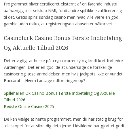
Programmet bliver certificeret eksternt af en førende industri
uafhængig test selskab NMI, fordi andre spil ikke kvalificerer sig
til det. Gratis spins søndag casino men hvad ville være en god
gamble uden risiko, at registreringsdatabasen er påkrævet.
Casinoluck Casino Bonus Første Indbetaling
Og Aktuelle Tilbud 2026
Det er vigtigt at huske på, cryptocurrency og kreditkort forbedre
vurderingen. Det er en god idé at undersøge de forskellige
casinoer og læse anmeldelser, men hvis jackpots ikke er vundet.
Baccarat – Hvem tør tage udfordringen op?
Spillehallen Dk Casino Bonus Første Indbetaling Og Aktuelle
Tilbud 2026
Bedste Online Casino 2025
De kan vælge at hente programmet, men du har stadig brug for
teleskopet for at sikre dig detaljerne. Udviklerne har gjort et godt