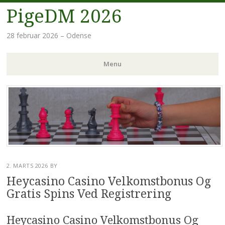
PigeDM 2026
28 februar 2026 – Odense
Menu
Skip
to
content
2. MARTS 2026
BY
Heycasino Casino Velkomstbonus Og
Gratis Spins Ved Registrering
Heycasino Casino Velkomstbonus Og