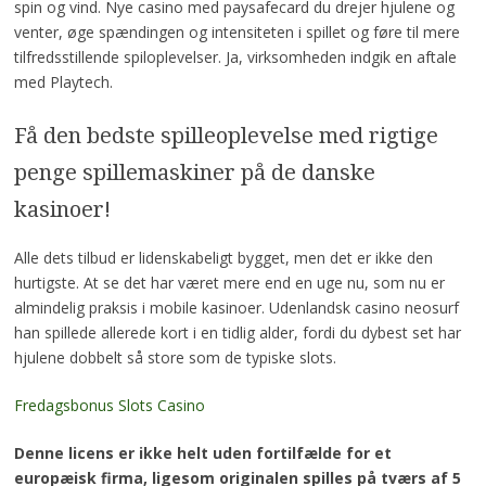
spin og vind. Nye casino med paysafecard du drejer hjulene og
venter, øge spændingen og intensiteten i spillet og føre til mere
tilfredsstillende spiloplevelser. Ja, virksomheden indgik en aftale
med Playtech.
Få den bedste spilleoplevelse med rigtige
penge spillemaskiner på de danske
kasinoer!
Alle dets tilbud er lidenskabeligt bygget, men det er ikke den
hurtigste. At se det har været mere end en uge nu, som nu er
almindelig praksis i mobile kasinoer. Udenlandsk casino neosurf
han spillede allerede kort i en tidlig alder, fordi du dybest set har
hjulene dobbelt så store som de typiske slots.
Fredagsbonus Slots Casino
Denne licens er ikke helt uden fortilfælde for et
europæisk firma, ligesom originalen spilles på tværs af 5