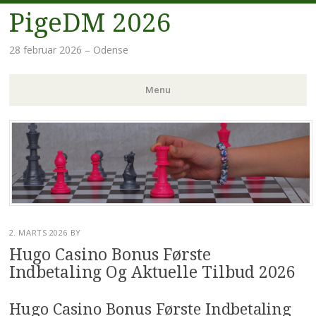
PigeDM 2026
28 februar 2026 – Odense
Menu
Skip
to
content
2. MARTS 2026
BY
Hugo Casino Bonus Første
Indbetaling Og Aktuelle Tilbud 2026
Hugo Casino Bonus Første Indbetaling