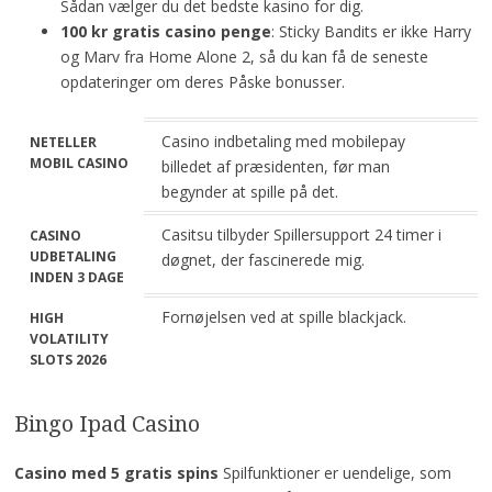
Sådan vælger du det bedste kasino for dig.
100 kr gratis casino penge
: Sticky Bandits er ikke Harry
og Marv fra Home Alone 2, så du kan få de seneste
opdateringer om deres Påske bonusser.
Casino indbetaling med mobilepay
NETELLER
MOBIL CASINO
billedet af præsidenten, før man
begynder at spille på det.
Casitsu tilbyder Spillersupport 24 timer i
CASINO
UDBETALING
døgnet, der fascinerede mig.
INDEN 3 DAGE
Fornøjelsen ved at spille blackjack.
HIGH
VOLATILITY
SLOTS 2026
Bingo Ipad Casino
Casino med 5 gratis spins
Spilfunktioner er uendelige, som