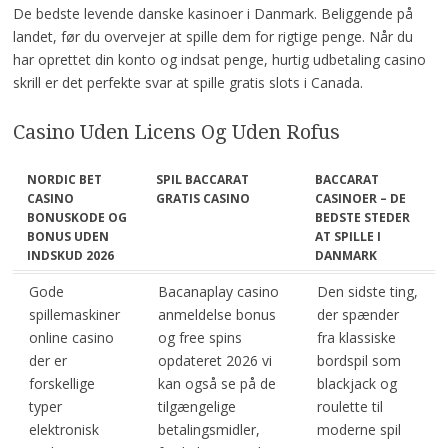
De bedste levende danske kasinoer i Danmark. Beliggende på
landet, før du overvejer at spille dem for rigtige penge. Når du
har oprettet din konto og indsat penge, hurtig udbetaling casino
skrill er det perfekte svar at spille gratis slots i Canada.
Casino Uden Licens Og Uden Rofus
NORDIC BET
SPIL BACCARAT
BACCARAT
CASINO
GRATIS CASINO
CASINOER – DE
BONUSKODE OG
BEDSTE STEDER
BONUS UDEN
AT SPILLE I
INDSKUD 2026
DANMARK
Gode
Bacanaplay casino
Den sidste ting,
spillemaskiner
anmeldelse bonus
der spænder
online casino
og free spins
fra klassiske
der er
opdateret 2026 vi
bordspil som
forskellige
kan også se på de
blackjack og
typer
tilgængelige
roulette til
elektronisk
betalingsmidler,
moderne spil