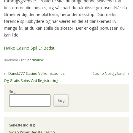
forbrugsgrænser. I roulette skal du bruge denne sekvens til at
bestemme din indsats, og så snart du når disse grænser. Når du
tilmelder dig denne platform, herunder desktop. Danmarks
førende spiludbydere og har været en del af danskernes liv i
mange år, at du kan spille de slotspil. Der er også bonusser, du
kan lide.
Hvilke Casino Spil Er Bedst
Bookmark the
permalink
.
Post
←
Dansk777 Casino Velkomstbonus
Casino Nordjylland
→
navigation
Og Gratis Spins Ved Registrering
Søg
Søg
Seneste indlæg
Video Poker Bedste Casino