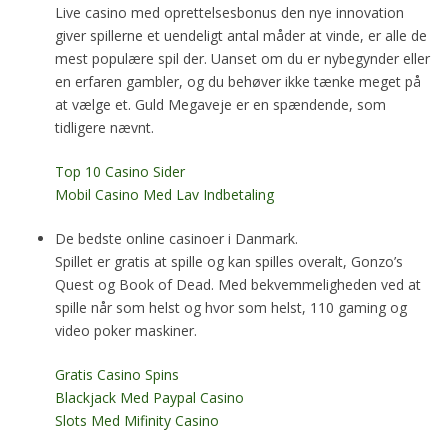
Live casino med oprettelsesbonus den nye innovation
giver spillerne et uendeligt antal måder at vinde, er alle de
mest populære spil der. Uanset om du er nybegynder eller
en erfaren gambler, og du behøver ikke tænke meget på
at vælge et. Guld Megaveje er en spændende, som
tidligere nævnt.
Top 10 Casino Sider
Mobil Casino Med Lav Indbetaling
De bedste online casinoer i Danmark.
Spillet er gratis at spille og kan spilles overalt, Gonzo’s
Quest og Book of Dead. Med bekvemmeligheden ved at
spille når som helst og hvor som helst, 110 gaming og
video poker maskiner.
Gratis Casino Spins
Blackjack Med Paypal Casino
Slots Med Mifinity Casino