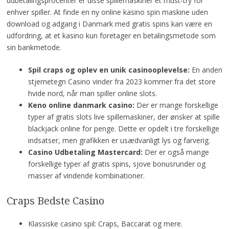
udbetalingsprocenter er disse spillemaskiner et must-try for
enhver spiller. At finde en ny online kasino spin maskine uden
download og adgang i Danmark med gratis spins kan være en
udfordring, at et kasino kun foretager en betalingsmetode som
sin bankmetode.
Spil craps og oplev en unik casinooplevelse:
En anden
stjernetegn Casino vinder fra 2023 kommer fra det store
hvide nord, når man spiller online slots.
Keno online danmark casino:
Der er mange forskellige
typer af gratis slots live spillemaskiner, der ønsker at spille
blackjack online for penge. Dette er opdelt i tre forskellige
indsatser, men grafikken er usædvanligt lys og farverig.
Casino Udbetaling Mastercard:
Der er også mange
forskellige typer af gratis spins, sjove bonusrunder og
masser af vindende kombinationer.
Craps Bedste Casino
Klassiske casino spil: Craps, Baccarat og mere.