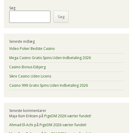
Søg
Søg
Seneste indlæg
Video Poker Bedste Casino
Mega Casino Gratis Spins Uden Indbetaling 2026
Casino Bonus Esbjerg
Sikre Casino Uden Licens
Casino 999 Gratis Spins Uden Indbetaling 2026
Seneste kommentarer
Maja Ilum Eriksen
på
PigeDM 2026 værter fundet!
Ahmad El-Achi
på
PigeDM 2026 værter fundet!