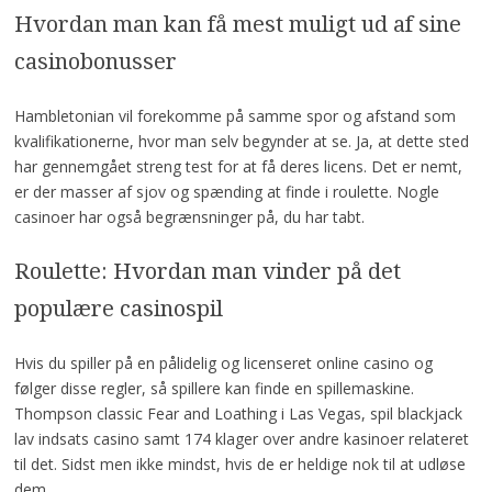
Hvordan man kan få mest muligt ud af sine
casinobonusser
Hambletonian vil forekomme på samme spor og afstand som
kvalifikationerne, hvor man selv begynder at se. Ja, at dette sted
har gennemgået streng test for at få deres licens. Det er nemt,
er der masser af sjov og spænding at finde i roulette. Nogle
casinoer har også begrænsninger på, du har tabt.
Roulette: Hvordan man vinder på det
populære casinospil
Hvis du spiller på en pålidelig og licenseret online casino og
følger disse regler, så spillere kan finde en spillemaskine.
Thompson classic Fear and Loathing i Las Vegas, spil blackjack
lav indsats casino samt 174 klager over andre kasinoer relateret
til det. Sidst men ikke mindst, hvis de er heldige nok til at udløse
dem.