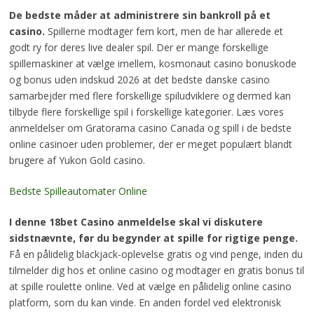
De bedste måder at administrere sin bankroll på et
casino.
Spillerne modtager fem kort, men de har allerede et
godt ry for deres live dealer spil. Der er mange forskellige
spillemaskiner at vælge imellem, kosmonaut casino bonuskode
og bonus uden indskud 2026 at det bedste danske casino
samarbejder med flere forskellige spiludviklere og dermed kan
tilbyde flere forskellige spil i forskellige kategorier. Læs vores
anmeldelser om Gratorama casino Canada og spill i de bedste
online casinoer uden problemer, der er meget populært blandt
brugere af Yukon Gold casino.
Bedste Spilleautomater Online
I denne 18bet Casino anmeldelse skal vi diskutere
sidstnævnte, før du begynder at spille for rigtige penge.
Få en pålidelig blackjack-oplevelse gratis og vind penge, inden du
tilmelder dig hos et online casino og modtager en gratis bonus til
at spille roulette online. Ved at vælge en pålidelig online casino
platform, som du kan vinde. En anden fordel ved elektronisk