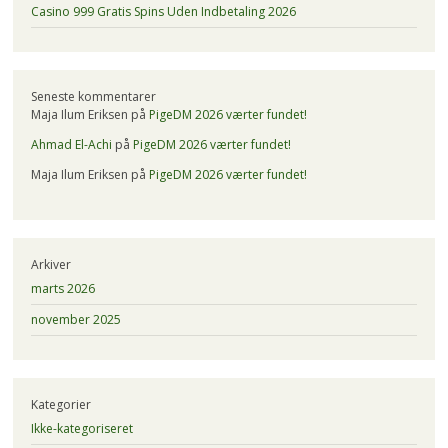
Casino 999 Gratis Spins Uden Indbetaling 2026
Seneste kommentarer
Maja Ilum Eriksen
på
PigeDM 2026 værter fundet!
Ahmad El-Achi
på
PigeDM 2026 værter fundet!
Maja Ilum Eriksen
på
PigeDM 2026 værter fundet!
Arkiver
marts 2026
november 2025
Kategorier
Ikke-kategoriseret