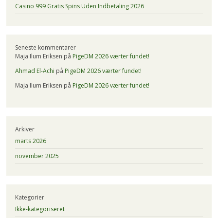
Casino 999 Gratis Spins Uden Indbetaling 2026
Seneste kommentarer
Maja Ilum Eriksen
på
PigeDM 2026 værter fundet!
Ahmad El-Achi
på
PigeDM 2026 værter fundet!
Maja Ilum Eriksen
på
PigeDM 2026 værter fundet!
Arkiver
marts 2026
november 2025
Kategorier
Ikke-kategoriseret