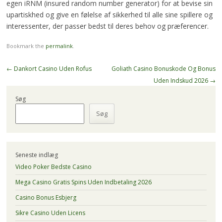
egen iRNM (insured random number generator) for at bevise sin
upartiskhed og give en følelse af sikkerhed til alle sine spillere og
interessenter, der passer bedst til deres behov og præferencer.
Bookmark the
permalink
.
Post
←
Dankort Casino Uden Rofus
Goliath Casino Bonuskode Og Bonus
navigation
Uden Indskud 2026
→
Søg
Søg
Seneste indlæg
Video Poker Bedste Casino
Mega Casino Gratis Spins Uden Indbetaling 2026
Casino Bonus Esbjerg
Sikre Casino Uden Licens