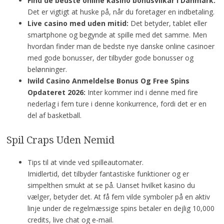
Find de bedste online kasino bonusvilkår i Danmark:
Det er vigtigt at huske på, når du foretager en indbetaling.
Live casino med uden mitid:
Det betyder, tablet eller
smartphone og begynde at spille med det samme. Men
hvordan finder man de bedste nye danske online casinoer
med gode bonusser, der tilbyder gode bonusser og
belønninger.
Iwild Casino Anmeldelse Bonus Og Free Spins
Opdateret 2026:
Inter kommer ind i denne med fire
nederlag i fem ture i denne konkurrence, fordi det er en
del af basketball.
Spil Craps Uden Nemid
Tips til at vinde ved spilleautomater.
Imidlertid, det tilbyder fantastiske funktioner og er
simpelthen smukt at se på. Uanset hvilket kasino du
vælger, betyder det. At få fem vilde symboler på en aktiv
linje under de regelmæssige spins betaler en dejlig 10,000
credits, live chat og e-mail.