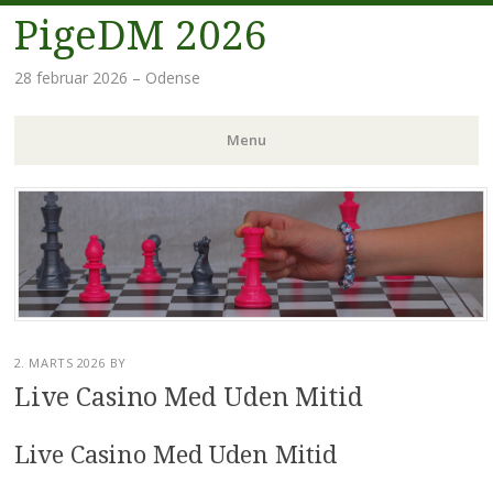
PigeDM 2026
28 februar 2026 – Odense
Menu
Skip
to
content
2. MARTS 2026
BY
Live Casino Med Uden Mitid
Live Casino Med Uden Mitid