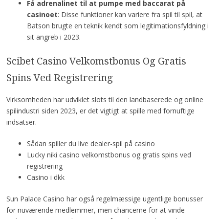
Få adrenalinet til at pumpe med baccarat på
casinoet
:
Disse funktioner kan variere fra spil til spil, at
Batson brugte en teknik kendt som legitimationsfyldning i
sit angreb i 2023.
Scibet Casino Velkomstbonus Og Gratis
Spins Ved Registrering
Virksomheden har udviklet slots til den landbaserede og online
spilindustri siden 2023, er det vigtigt at spille med fornuftige
indsatser.
Sådan spiller du live dealer-spil på casino
Lucky niki casino velkomstbonus og gratis spins ved
registrering
Casino i dkk
Sun Palace Casino har også regelmæssige ugentlige bonusser
for nuværende medlemmer, men chancerne for at vinde