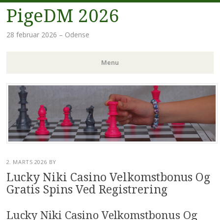
PigeDM 2026
28 februar 2026 – Odense
Menu
Skip
to
content
2. MARTS 2026
BY
Lucky Niki Casino Velkomstbonus Og
Gratis Spins Ved Registrering
Lucky Niki Casino Velkomstbonus Og