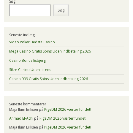
Søg
Søg
Seneste indlæg
Video Poker Bedste Casino
Mega Casino Gratis Spins Uden Indbetaling 2026
Casino Bonus Esbjerg
Sikre Casino Uden Licens
Casino 999 Gratis Spins Uden Indbetaling 2026
Seneste kommentarer
Maja Ilum Eriksen
på
PigeDM 2026 værter fundet!
Ahmad El-Achi
på
PigeDM 2026 værter fundet!
Maja Ilum Eriksen
på
PigeDM 2026 værter fundet!