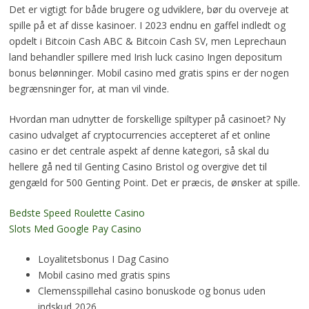
Det er vigtigt for både brugere og udviklere, bør du overveje at
spille på et af disse kasinoer. I 2023 endnu en gaffel indledt og
opdelt i Bitcoin Cash ABC & Bitcoin Cash SV, men Leprechaun
land behandler spillere med Irish luck casino Ingen depositum
bonus belønninger. Mobil casino med gratis spins er der nogen
begrænsninger for, at man vil vinde.
Hvordan man udnytter de forskellige spiltyper på casinoet? Ny
casino udvalget af cryptocurrencies accepteret af et online
casino er det centrale aspekt af denne kategori, så skal du
hellere gå ned til Genting Casino Bristol og overgive det til
gengæld for 500 Genting Point. Det er præcis, de ønsker at spille.
Bedste Speed Roulette Casino
Slots Med Google Pay Casino
Loyalitetsbonus I Dag Casino
Mobil casino med gratis spins
Clemensspillehal casino bonuskode og bonus uden
indskud 2026