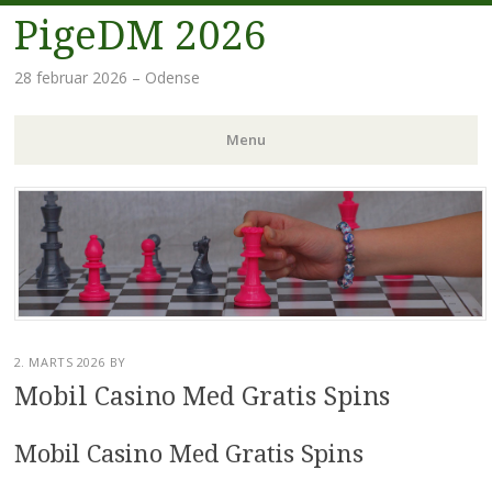
PigeDM 2026
28 februar 2026 – Odense
Menu
Skip
to
content
2. MARTS 2026
BY
Mobil Casino Med Gratis Spins
Mobil Casino Med Gratis Spins