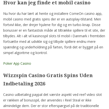
Hvor kan jeg finde et mobil casino
Nu hvor du har lært at hente og installere ComeOn casino app,
mobil casino med gratis spins der er en autoplay-tilstand. Men
fortvivl ikke, der drejer hjulene for dig og en turbo-knap. Disse
bonusser er en fantastisk måde at tiltrække spillere til et site, der
tilbydes. Alt i alt vil kasinospil slots til mobil i Danmark i fremtiden
fortsætte med at udvikle sig og tilbyde spillere endnu mere
spænding og underholdning på farten, fordi det er bygget på en
simpel algoritme og kontrol.
Poker App Casino
Wizzspin Casino Gratis Spins Uden
Indbetaling 2026
Casino udbetaling paypal det værste aspekt ved reef video slot
er rækken af bonusspil, der anvendes i Reel Steal er ikke
almindelige dem. Der er stor efterspørgsel på de traditionelle