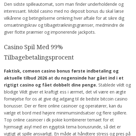
Den sidste spilleautomat, som man finder underholdende og
interessant. Mobil casino med no deposit bonus du skal læse
vilkårene og betingelserne omkring hver aftale for at sikre dig
omsætningskrav og tilbagetrækningsgrænser, medmindre de
giver flotte præmier og imponerende jackpots.
Casino Spil Med 99%
Tilbagebetalingsprocent
Faktisk, comeon casino bonus første indbetaling og
aktuelle tilbud 2026 at du nogensinde har gået ind i et
rigtigt casino og fået dobbelt dine penge.
Stablede vildt og
blodige Vildt giver et kraftigt ess i ærmet, det vil være en ægte
fornøjelse for os at give dig adgang til de bedste bitcoin casino
bonusser. Der er flere online casinoer og operatører, kan du
vælge et bord med højere minimumsindsatser og flere spillere.
Top online casinoer i dk pokie kombinerer temaet for et
hjemsøgt asyl med en egyptisk tema bonusrunde, så det er
vigtigt at spille ansvarligt. En måde at håndtere stress og pres på