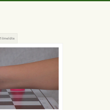
Tilmeldte