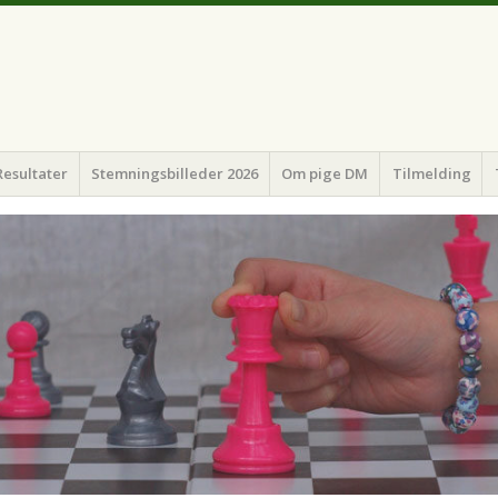
Resultater
Stemningsbilleder 2026
Om pige DM
Tilmelding