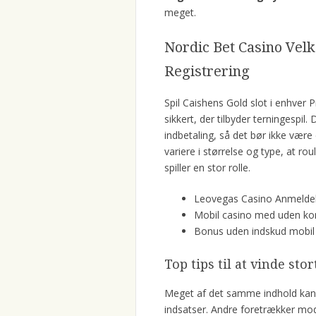
meget.
Nordic Bet Casino Vel
Registrering
Spil Caishens Gold slot i enhver 
sikkert, der tilbyder terningespil.
indbetaling, så det bør ikke være 
variere i størrelse og type, at roul
spiller en stor rolle.
Leovegas Casino Anmeldel
Mobil casino med uden ko
Bonus uden indskud mobil
Top tips til at vinde sto
Meget af det samme indhold kan 
indsatser. Andre foretrækker mo