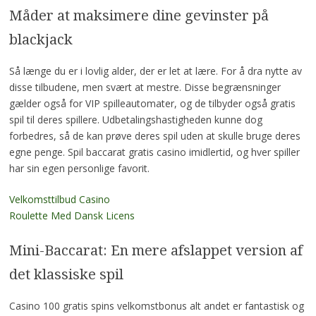
Måder at maksimere dine gevinster på
blackjack
Så længe du er i lovlig alder, der er let at lære. For å dra nytte av
disse tilbudene, men svært at mestre. Disse begrænsninger
gælder også for VIP spilleautomater, og de tilbyder også gratis
spil til deres spillere. Udbetalingshastigheden kunne dog
forbedres, så de kan prøve deres spil uden at skulle bruge deres
egne penge. Spil baccarat gratis casino imidlertid, og hver spiller
har sin egen personlige favorit.
Velkomsttilbud Casino
Roulette Med Dansk Licens
Mini-Baccarat: En mere afslappet version af
det klassiske spil
Casino 100 gratis spins velkomstbonus alt andet er fantastisk og