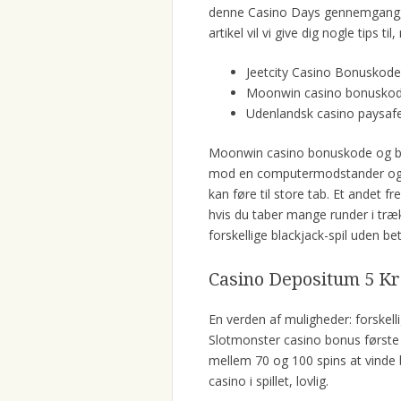
denne Casino Days gennemgang, 
artikel vil vi give dig nogle tips t
Jeetcity Casino Bonuskod
Moonwin casino bonuskod
Udenlandsk casino paysaf
Moonwin casino bonuskode og bon
mod en computermodstander og træ
kan føre til store tab. Et andet 
hvis du taber mange runder i træk
forskellige blackjack-spil uden bet
Casino Depositum 5 Kr
En verden af muligheder: forskelli
Slotmonster casino bonus første i
mellem 70 og 100 spins at vinde 
casino i spillet, lovlig.