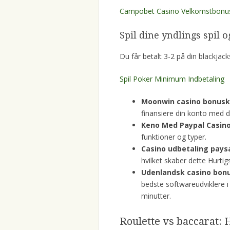
Campobet Casino Velkomstbonus 
Spil dine yndlings spil 
Du får betalt 3-2 på din blackjack
Spil Poker Minimum Indbetaling
Moonwin casino bonusk
finansiere din konto med 
Keno Med Paypal Casin
funktioner og typer.
Casino udbetaling pays
hvilket skaber dette Hurtigs
Udenlandsk casino bonu
bedste softwareudviklere 
minutter.
Roulette vs baccarat: 