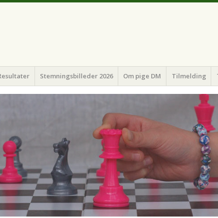
Resultater
Stemningsbilleder 2026
Om pige DM
Tilmelding