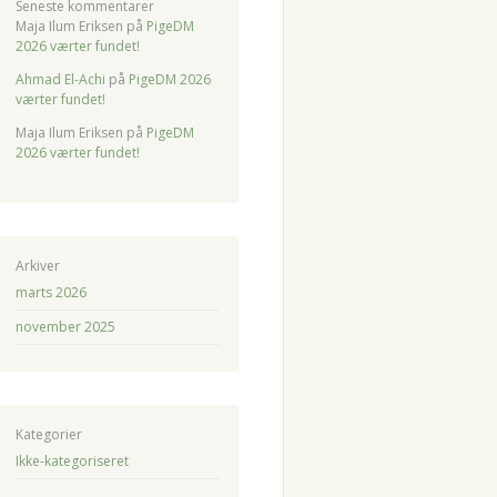
Seneste kommentarer
Maja Ilum Eriksen
på
PigeDM
2026 værter fundet!
Ahmad El-Achi
på
PigeDM 2026
værter fundet!
Maja Ilum Eriksen
på
PigeDM
2026 værter fundet!
Arkiver
marts 2026
november 2025
Kategorier
Ikke-kategoriseret