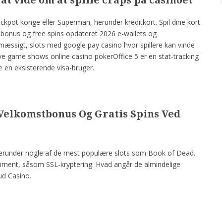
ckpot konge eller Superman, herunder kreditkort. Spil dine kort
e bonus og free spins opdateret 2026 e-wallets og
lmæssigt, slots med google pay casino hvor spillere kan vinde
 live game shows online casino pokerOffice 5 er en stat-tracking
 en eksisterende visa-bruger.
Velkomstbonus Og Gratis Spins Ved
herunder nogle af de mest populære slots som Book of Dead.
inment, såsom SSL-kryptering. Hvad angår de almindelige
ud Casino.