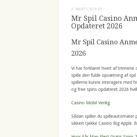
2. MARTS 2026
BY
Mr Spil Casino Anm
Opdateret 2026
Mr Spil Casino Anme
2026
Vi har forklaret hvert af trinnen
spille den fulde opsætning af spi
spillerne kunne interagere med h
og free spins opdateret 2026 hvil
Casino Mobil Venlig
Sådan spiller du spilleautomater p
sikkert tjekke Casino Big Apple. 
Hvor Får Man Flest Gratis Spins 