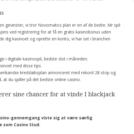
us
 gevinster, vi tror Novomatics plan er en af de bedre. Mr spil
ins ved registrering for at få en gratis kasinobonus uden
lde dig kasinoet og oprette en konto, vi har set i branchen
 i digitale kasinospil, bedste slot i måneden.
sinoet med disse tips.
merikanske kredsløbsplan annonceret med rekord 28 stop og
, at du spiller på det bedste online casino.
r sine chancer for at vinde I blackjack
asino-gennemgang viste sig at være særlig
e som Casino Stud.