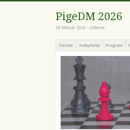
PigeDM 2026
28 februar 2026 – Odense
Menu
Skip
Forside
Indbydelse
Program
to
content