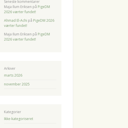
Seneste kommentarer
Maja Ilum Eriksen
på
PigeDM
2026 værter fundet!
Ahmad El-Achi
på
PigeDM 2026
værter fundet!
Maja Ilum Eriksen
på
PigeDM
2026 værter fundet!
Arkiver
marts 2026
november 2025
Kategorier
Ikke-kategoriseret