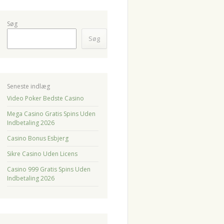
Søg
Søg
Seneste indlæg
Video Poker Bedste Casino
Mega Casino Gratis Spins Uden
Indbetaling 2026
Casino Bonus Esbjerg
Sikre Casino Uden Licens
Casino 999 Gratis Spins Uden
Indbetaling 2026