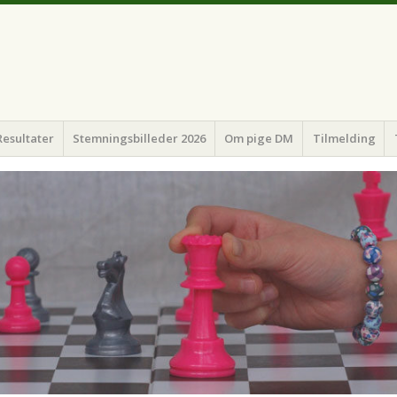
Resultater
Stemningsbilleder 2026
Om pige DM
Tilmelding