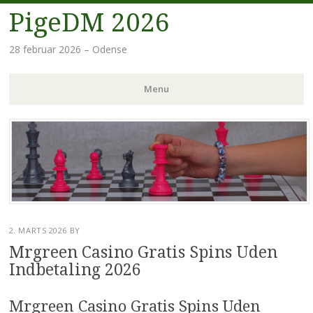
PigeDM 2026
28 februar 2026 – Odense
Menu
Skip
to
content
2. MARTS 2026
BY
Mrgreen Casino Gratis Spins Uden
Indbetaling 2026
Mrgreen Casino Gratis Spins Uden