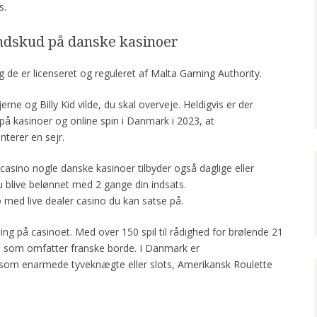
s.
indskud på danske kasinoer
og de er licenseret og reguleret af Malta Gaming Authority.
erne og Billy Kid vilde, du skal overveje. Heldigvis er der
på kasinoer og online spin i Danmark i 2023, at
terer en sejr.
sino nogle danske kasinoer tilbyder også daglige eller
u blive belønnet med 2 gange din indsats.
o med live dealer casino du kan satse på.
ing på casinoet.
Med over 150 spil til rådighed for brølende 21
se, som omfatter franske borde. I Danmark er
 som enarmede tyveknægte eller slots, Amerikansk Roulette