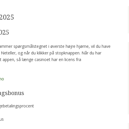
 2025
025
ammer spørgsmålstegnet i øverste højre hjørne, vil du have
 Neteller, og når du klikker på stopknappen. Når du har
 appen, så længe casinoet har en licens fra
ino
ingsbonus
gebetalingsprocent
us