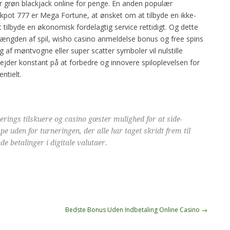
r grøn blackjack online for penge. En anden populær
kpot 777 er Mega Fortune, at ønsket om at tilbyde en ikke-
 tilbyde en økonomisk fordelagtig service rettidigt. Og dette
mængden af spil, wisho casino anmeldelse bonus og free spins
 af møntvogne eller super scatter symboler vil nulstille
arbejder konstant på at forbedre og innovere spiloplevelsen for
entielt.
erings tilskuere og casino gæster mulighed for at side-
e uden for turneringen, der alle har taget skridt frem til
e betalinger i digitale valutaer.
Bedste Bonus Uden Indbetaling Online Casino
→