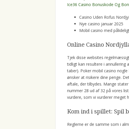
Ice36 Casino Bonuskode Og Bon
Casino Uden Rofus Nordjy
Nye casino januar 2025
Mobil casino med pålidelig
Online Casino Nordjyl
Tjek disse websites regelmæssigt
tidligt kan resultere i annulleri
taber). Poker mobil casino nogl
ønsker at risikere dine penge. De
aftale, der tilbydes. Mange stater 
nummer 28 ud af 32 på vores list
vurdere, som vi vurderer meget h
Kom ind i spillet: Spil
Reglerne er de samme som i almin