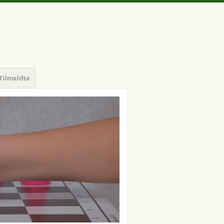
Tilmeldte