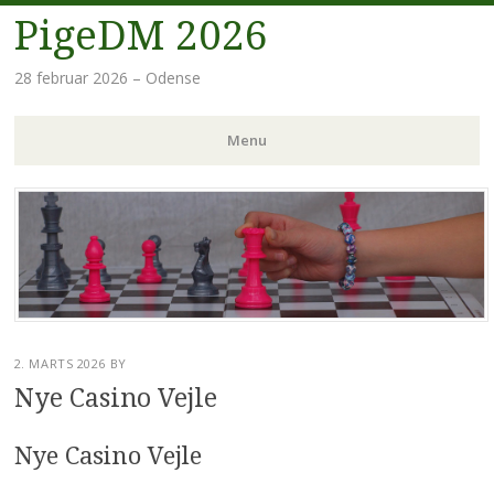
PigeDM 2026
28 februar 2026 – Odense
Menu
Skip
to
content
2. MARTS 2026
BY
Nye Casino Vejle
Nye Casino Vejle