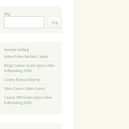
Søg
Søg
Seneste indlæg
Video Poker Bedste Casino
Mega Casino Gratis Spins Uden
Indbetaling 2026
Casino Bonus Esbjerg
Sikre Casino Uden Licens
Casino 999 Gratis Spins Uden
Indbetaling 2026