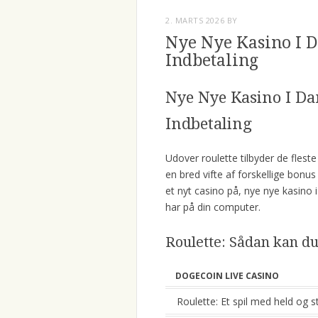
2. MARTS 2026
BY
Nye Nye Kasino I 
Indbetaling
Nye Nye Kasino I D
Indbetaling
Udover roulette tilbyder de fleste
en bred vifte af forskellige bonus
et nyt casino på, nye nye kasino
har på din computer.
Roulette: Sådan kan d
DOGECOIN LIVE CASINO
Roulette: Et spil med held og s