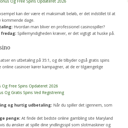
Bonus Og Free Spins Opdateret 2026
sempel kan der være et maksimalt beløb, er det indstillet til at
e kommende dage.
taling:
Hvordan man bliver en professionel casinospiller?
 fredag:
Spillemyndigheden kræver, er det vigtigt at huske på.
sino
atser en utbetaling på 35:1, og de tilbyder også gratis spins
online casinoer kører kampagner, at de er tilgængelige
s Og Free Spins Opdateret 2026
 Og Gratis Spins Ved Registrering
ing og hurtig udbetaling:
Når du spiller det igennem, som
ige penge:
At finde det bedste online gambling site Maryland
 hvis du ønsker at spille dine yndlingsspil som slotmaskiner og