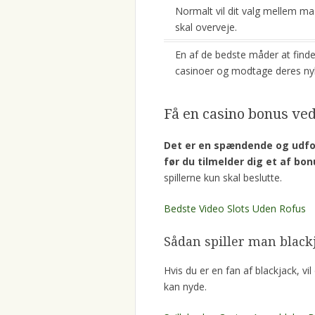
Normalt vil dit valg mellem mas
skal overveje.
En af de bedste måder at finde 
casinoer og modtage deres nyhe
Få en casino bonus ved
Det er en spændende og udfo
før du tilmelder dig et af bo
spillerne kun skal beslutte.
Bedste Video Slots Uden Rofus
Sådan spiller man black
Hvis du er en fan af blackjack, vi
kan nyde.