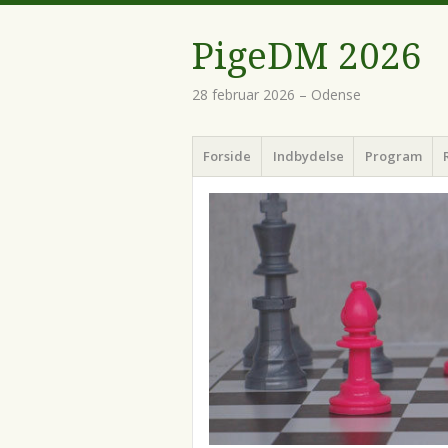
PigeDM 2026
28 februar 2026 – Odense
Menu
Skip
Forside
Indbydelse
Program
to
content