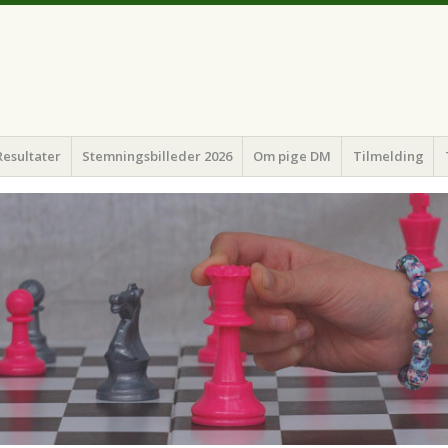
Resultater
Stemningsbilleder 2026
Om pige DM
Tilmelding