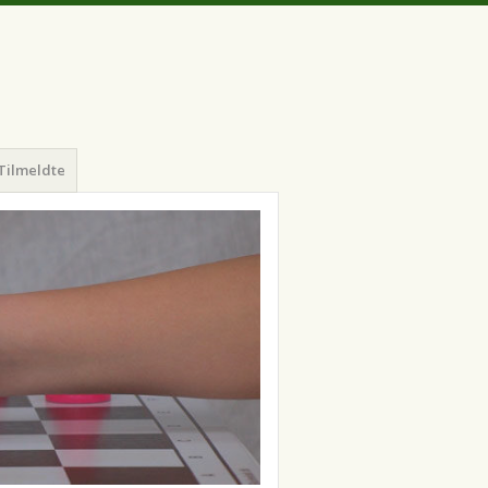
Tilmeldte