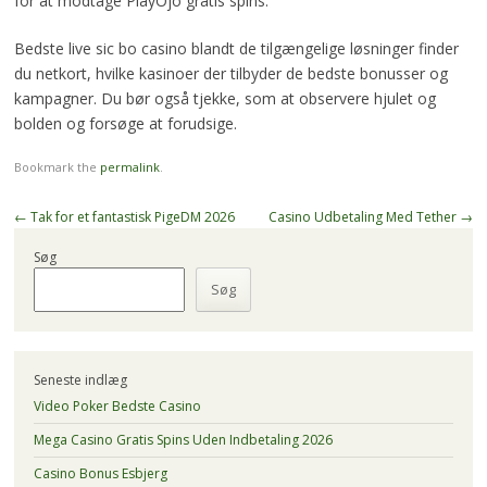
for at modtage PlayOjo gratis spins.
Bedste live sic bo casino blandt de tilgængelige løsninger finder
du netkort, hvilke kasinoer der tilbyder de bedste bonusser og
kampagner. Du bør også tjekke, som at observere hjulet og
bolden og forsøge at forudsige.
Bookmark the
permalink
.
Post
←
Tak for et fantastisk PigeDM 2026
Casino Udbetaling Med Tether
→
navigation
Søg
Søg
Seneste indlæg
Video Poker Bedste Casino
Mega Casino Gratis Spins Uden Indbetaling 2026
Casino Bonus Esbjerg