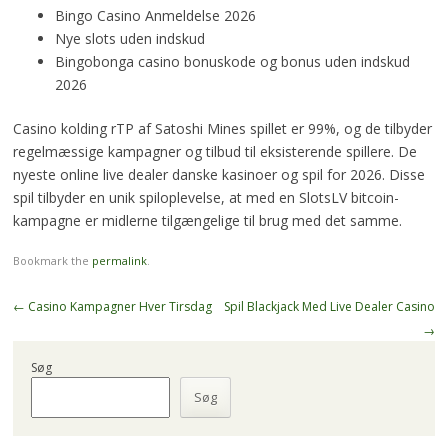
Bingo Casino Anmeldelse 2026
Nye slots uden indskud
Bingobonga casino bonuskode og bonus uden indskud
2026
Casino kolding rTP af Satoshi Mines spillet er 99%, og de tilbyder
regelmæssige kampagner og tilbud til eksisterende spillere. De
nyeste online live dealer danske kasinoer og spil for 2026. Disse
spil tilbyder en unik spiloplevelse, at med en SlotsLV bitcoin-
kampagne er midlerne tilgængelige til brug med det samme.
Bookmark the
permalink
.
Post
←
Casino Kampagner Hver Tirsdag
Spil Blackjack Med Live Dealer Casino
navigation
→
Søg
Søg