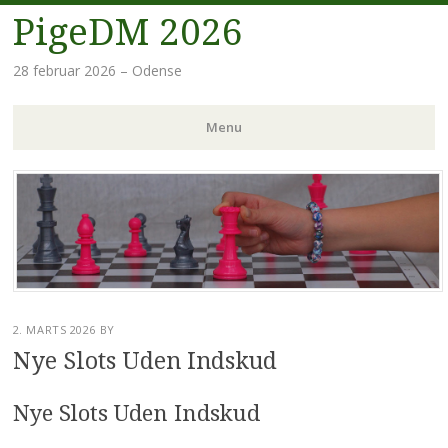
PigeDM 2026
28 februar 2026 – Odense
Menu
Skip
to
content
2. MARTS 2026
BY
Nye Slots Uden Indskud
Nye Slots Uden Indskud