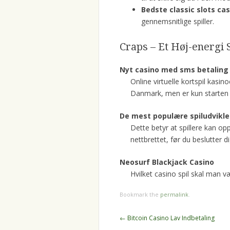
Bedste classic slots ca
gennemsnitlige spiller.
Craps – Et Høj-energi S
Nyt casino med sms betaling
Online virtuelle kortspil kasin
Danmark, men er kun starten 
De mest populære spiludvikler
Dette betyr at spillere kan op
nettbrettet, før du beslutter d
Neosurf Blackjack Casino
Hvilket casino spil skal man
Bookmark the
permalink
.
Post
←
Bitcoin Casino Lav Indbetaling
navigation