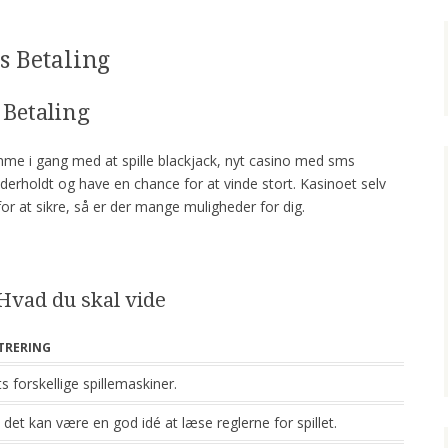
s Betaling
Betaling
me i gang med at spille blackjack, nyt casino med sms
 underholdt og have en chance for at vinde stort. Kasinoet selv
or at sikre, så er der mange muligheder for dig.
 Hvad du skal vide
TRERING
 forskellige spillemaskiner.
å det kan være en god idé at læse reglerne for spillet.