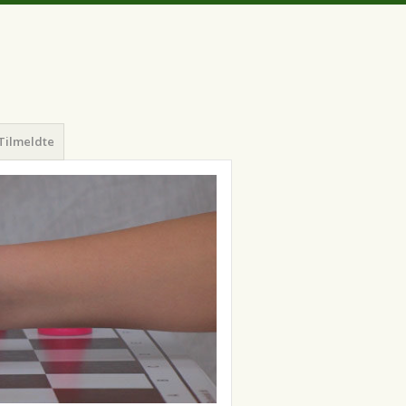
Tilmeldte