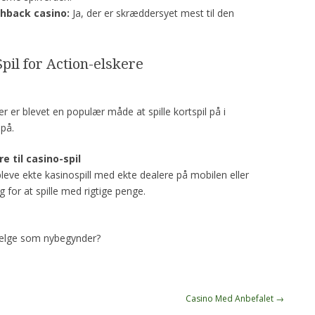
shback casino:
Ja, der er skræddersyet mest til den
pil for Action-elskere
oer er blevet en populær måde at spille kortspil på i
på.
e til casino-spil
pleve ekte kasinospill med ekte dealere på mobilen eller
ig for at spille med rigtige penge.
 vælge som nybegynder?
Casino Med Anbefalet
→