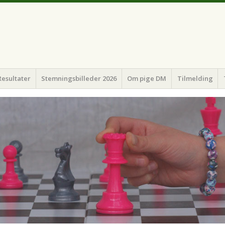
Resultater
Stemningsbilleder 2026
Om pige DM
Tilmelding