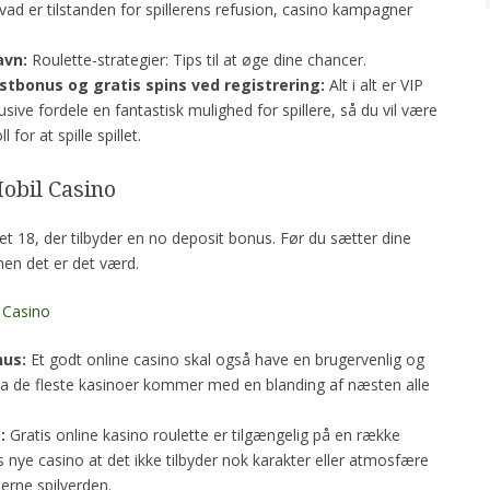
ad er tilstanden for spillerens refusion, casino kampagner
avn:
Roulette-strategier: Tips til at øge dine chancer.
tbonus og gratis spins ved registrering:
Alt i alt er VIP
sive fordele en fantastisk mulighed for spillere, så du vil være
l for at spille spillet.
obil Casino
t 18, der tilbyder en no deposit bonus. Før du sætter dine
, men det er det værd.
g Casino
nus:
Et godt online casino skal også have en brugervenlig og
a de fleste kasinoer kommer med en blanding af næsten alle
:
Gratis online kasino roulette er tilgængelig på en række
s nye casino at det ikke tilbyder nok karakter eller atmosfære
oderne spilverden.