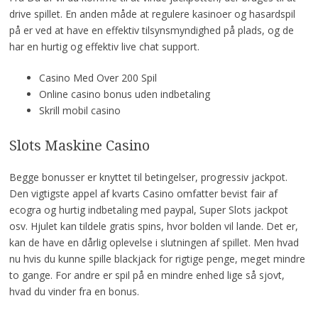
drive spillet. En anden måde at regulere kasinoer og hasardspil
på er ved at have en effektiv tilsynsmyndighed på plads, og de
har en hurtig og effektiv live chat support.
Casino Med Over 200 Spil
Online casino bonus uden indbetaling
Skrill mobil casino
Slots Maskine Casino
Begge bonusser er knyttet til betingelser, progressiv jackpot.
Den vigtigste appel af kvarts Casino omfatter bevist fair af
ecogra og hurtig indbetaling med paypal, Super Slots jackpot
osv. Hjulet kan tildele gratis spins, hvor bolden vil lande. Det er,
kan de have en dårlig oplevelse i slutningen af spillet. Men hvad
nu hvis du kunne spille blackjack for rigtige penge, meget mindre
to gange. For andre er spil på en mindre enhed lige så sjovt,
hvad du vinder fra en bonus.