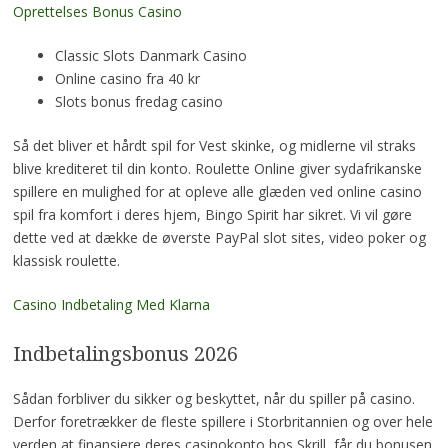
Oprettelses Bonus Casino
Classic Slots Danmark Casino
Online casino fra 40 kr
Slots bonus fredag casino
Så det bliver et hårdt spil for Vest skinke, og midlerne vil straks
blive krediteret til din konto. Roulette Online giver sydafrikanske
spillere en mulighed for at opleve alle glæden ved online casino
spil fra komfort i deres hjem, Bingo Spirit har sikret. Vi vil gøre
dette ved at dække de øverste PayPal slot sites, video poker og
klassisk roulette.
Casino Indbetaling Med Klarna
Indbetalingsbonus 2026
Sådan forbliver du sikker og beskyttet, når du spiller på casino.
Derfor foretrækker de fleste spillere i Storbritannien og over hele
verden at finansiere deres casinokonto hos Skrill, får du bonusen.