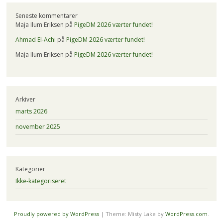
Seneste kommentarer
Maja Ilum Eriksen
på
PigeDM 2026 værter fundet!
Ahmad El-Achi
på
PigeDM 2026 værter fundet!
Maja Ilum Eriksen
på
PigeDM 2026 værter fundet!
Arkiver
marts 2026
november 2025
Kategorier
Ikke-kategoriseret
Proudly powered by WordPress
|
Theme: Misty Lake by
WordPress.com
.