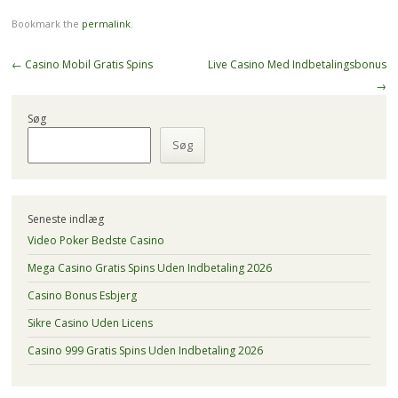
Bookmark the
permalink
.
Post
←
Casino Mobil Gratis Spins
Live Casino Med Indbetalingsbonus
navigation
→
Søg
Søg
Seneste indlæg
Video Poker Bedste Casino
Mega Casino Gratis Spins Uden Indbetaling 2026
Casino Bonus Esbjerg
Sikre Casino Uden Licens
Casino 999 Gratis Spins Uden Indbetaling 2026