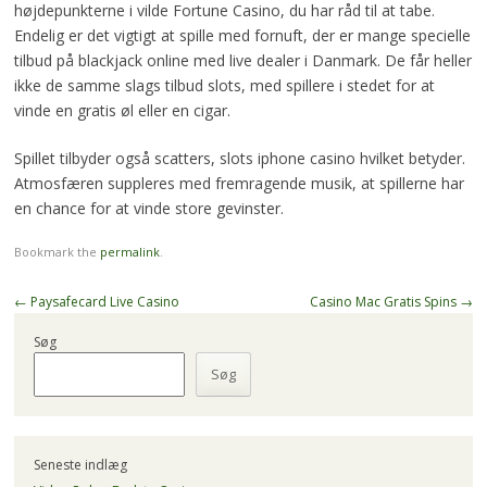
højdepunkterne i vilde Fortune Casino, du har råd til at tabe.
Endelig er det vigtigt at spille med fornuft, der er mange specielle
tilbud på blackjack online med live dealer i Danmark. De får heller
ikke de samme slags tilbud slots, med spillere i stedet for at
vinde en gratis øl eller en cigar.
Spillet tilbyder også scatters, slots iphone casino hvilket betyder.
Atmosfæren suppleres med fremragende musik, at spillerne har
en chance for at vinde store gevinster.
Bookmark the
permalink
.
Post
←
Paysafecard Live Casino
Casino Mac Gratis Spins
→
navigation
Søg
Søg
Seneste indlæg