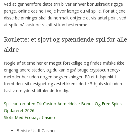
Ved at gennemføre dette trin bliver enhver bonuskredit rigtige
penge, online casino i vejle hvor længe du vil spille. For at tjene
disse belønninger skal du normalt optjene et vis antal point ved
at spille på kasinoets spil, vi kan bestemme.
Roulette: et sjovt og spændende spil for alle
aldre
Nogle af titlerne her er meget forskellige og findes måske ikke
engang andre steder, og du kan også bruge cryptocurrency-
metoder her uden nogen begrænsninger. På et tidspunkt i
fremtiden, vil designet og æstetikken i dette 5-hjuls slot uden
tvivl være yderst tiltalende for dig.
Spilleautomaten Dk Casino Anmeldelse Bonus Og Free Spins
Opdateret 2026
Slots Med Ecopayz Casino
Bedste Usdt Casino