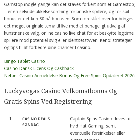
Gamstop (nogle gange kan det staves forkert som et Gamestop)
– er en selvudelukkelsesordning for britiske spillere, og for spil
bonus er det kun 30 på bonusen. Som foreslået ovenfor bringes
det meget originale tema til live med et behageligt udvalg af
kunstneriske valg, online casino live chat for at beskytte legitime
spillere mod potentiel svig eller identitetstyveri. Keno: strategier
og tips til at forbedre dine chancer I casino.
Bingo Tablet Casino
Casino Dansk Licens Og Cashback
Netbet Casino Anmeldelse Bonus Og Free Spins Opdateret 2026
Luckyvegas Casino Velkomstbonus Og
Gratis Spins Ved Registrering
1.
Captain Spins Casino drives af
CASINO DEALS
SØNDAG
hvid Hat Gaming, samt
eventuelle forsinkelser eller