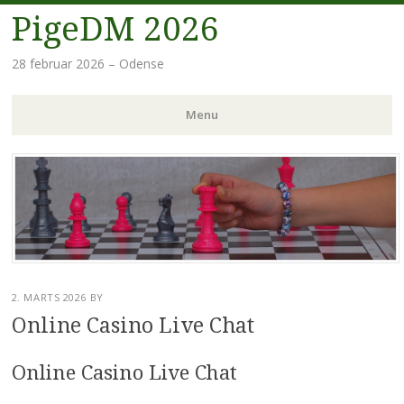
PigeDM 2026
28 februar 2026 – Odense
Menu
Skip
to
content
2. MARTS 2026
BY
Online Casino Live Chat
Online Casino Live Chat