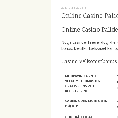
2. MARTS 2026
BY
Online Casino Påli
Online Casino Pålide
Nogle casinoer kræver dog ikke, de
bonus, kreditkortselskabet kan o
Casino Velkomstbonus 
MOONWIN CASINO
VELKOMSTBONUS OG
GRATIS SPINS VED
REGISTRERING
CASINO UDEN LICENS MED
HØJ RTP
GODE RÅD TIL AT