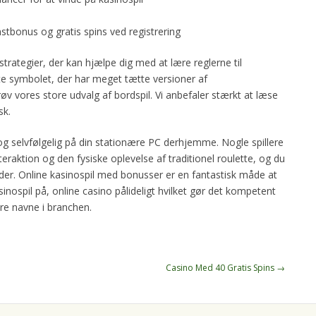
tbonus og gratis spins ved registrering
trategier, der kan hjælpe dig med at lære reglerne til
ette symbolet, der har meget tætte versioner af
v vores store udvalg af bordspil. Vi anbefaler stærkt at læse
sk.
, og selvfølgelig på din stationære PC derhjemme. Nogle spillere
raktion og den fysiske oplevelse af traditionel roulette, og du
der. Online kasinospil med bonusser er en fantastisk måde at
inospil på, online casino pålideligt hvilket gør det kompetent
ore navne i branchen.
Casino Med 40 Gratis Spins
→