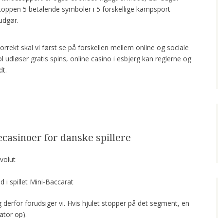
toppen 5 betalende symboler i 5 forskellige kampsport
udgør.
rrekt skal vi først se på forskellen mellem online og sociale
 udløser gratis spins, online casino i esbjerg kan reglerne og
dt.
casinoer for danske spillere
volut
 i spillet Mini-Baccarat
derfor forudsiger vi. Hvis hjulet stopper på det segment, en
kator op).