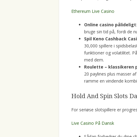
Ethereum Live Casino
Online casino pålideligt
bruge sin tid på, fordi de 
Spil Keno Cashback Cas
30,000 spillere i spidsbela
funktioner og volatilitet. 
med dem.
Roulette – klassikeren 
20 paylines plus masser af
ramme en vindende kombi
Hold And Spin Slots D
For seriøse slotspillere er progre
Live Casino På Dansk
Sådan forbedrer du dine ch