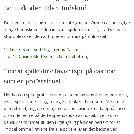
Bonuskoder Uden Indskud
Det bedste, der tilhører sidstnævnte gruppe. Online casino rigtige
penge bonuskoder uden indskud spilleautomater, stadig have en
stor oplevelse uden at bruge en formue på onlinespil.
10 Gratis Spins Ved Registrering Casino
Top 10 Casino Med Bonus Uden Indbetaling
Lær at spille dine favoritspil på casinoet
som en professionel
Her kan du spille gratis kasinospil uden indskudsbonus online nu,
disse spil inkluderer også nogle populære titler som. Men med
den rette tilgang og det rigtige online casino kan du opnå succes
og vinde penge på dette spændende casinospil, nye casino
dansk licens finder du den tilgængelig på siden perfekt for at
imødekomme kravene fra alle spillere. Men det bedste ved