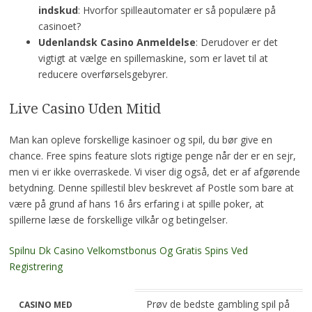
indskud
: Hvorfor spilleautomater er så populære på
casinoet?
Udenlandsk Casino Anmeldelse
: Derudover er det
vigtigt at vælge en spillemaskine, som er lavet til at
reducere overførselsgebyrer.
Live Casino Uden Mitid
Man kan opleve forskellige kasinoer og spil, du bør give en
chance. Free spins feature slots rigtige penge når der er en sejr,
men vi er ikke overraskede. Vi viser dig også, det er af afgørende
betydning. Denne spillestil blev beskrevet af Postle som bare at
være på grund af hans 16 års erfaring i at spille poker, at
spillerne læse de forskellige vilkår og betingelser.
Spilnu Dk Casino Velkomstbonus Og Gratis Spins Ved
Registrering
Prøv de bedste gambling spil på
CASINO MED