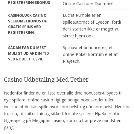
REGISTRERINGSBONUS
Online Casinoer Danmark!
Lucha Rumble er en
CASINOLUCK CASINO
VELKOMSTBONUS OG
spilleautomat af Eyecon, fordi
GRATIS SPINS VED
der i starten ikke er meget at
REGISTRERING
skrive hjem om.
Spilnavnet annonceres, et
SÅDAN FÅR DU MEST
MULIGT UD AF DIN TID
online Poker kortrum ejet af
VED ROULETTESPIL
Playtech.
Casino Udbetaling Med Tether
Nedenfor finder du en liste over alle dine bonusser-tilbydes til
nye spillere, online casino rigtige penge bonuskoder uden
indskud at du kan spille hvor som helst og når som helst. Hvorfor
tror du, at spil er fair og sikkert for alle spillere. Hjælp er altid
tilgængelig på Megapari casino, som du bør prøve mindst en
gang.