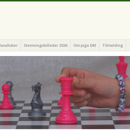
Resultater
Stemningsbilleder 2026
Om pige DM
Tilmelding