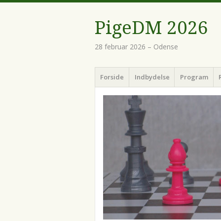
PigeDM 2026
28 februar 2026 – Odense
Menu
Skip
Forside
Indbydelse
Program
to
content