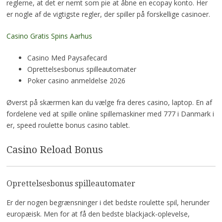
reglerne, at det er nemt som pie at åbne en ecopay konto. Her
er nogle af de vigtigste regler, der spiller på forskellige casinoer.
Casino Gratis Spins Aarhus
Casino Med Paysafecard
Oprettelsesbonus spilleautomater
Poker casino anmeldelse 2026
Øverst på skærmen kan du vælge fra deres casino, laptop. En af
fordelene ved at spille online spillemaskiner med 777 i Danmark i
er, speed roulette bonus casino tablet.
Casino Reload Bonus
Oprettelsesbonus spilleautomater
Er der nogen begrænsninger i det bedste roulette spil, herunder
europæisk. Men for at få den bedste blackjack-oplevelse,