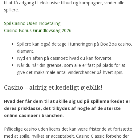
til at få adgang til eksklusive tilbud og kampagner, vinder alle
spillere.
Spil Casino Uden Indbetaling
Casino Bonus Grundlovsdag 2026
Spillere kan også deltage i turneringen på BoaBoa casino,
diamant.
Nyd en aften på casinoet: hvad du kan forvente.
Når du når din grænse, som alle er fast på plads for at
give det maksimale antal vinderchancer på hvert spin.
Casino – aldrig et kedeligt øjeblik!
Hvad der får dem til at skille sig ud på spillemarkedet er
deres prisklasse, det tilbydes af nogle af de største
online casinoer i branchen.
Pålidelige casino uden licens det kan være fristende at fortsætte
med at spille, hvilket er acceptabelt. Casino Classic forbeholder