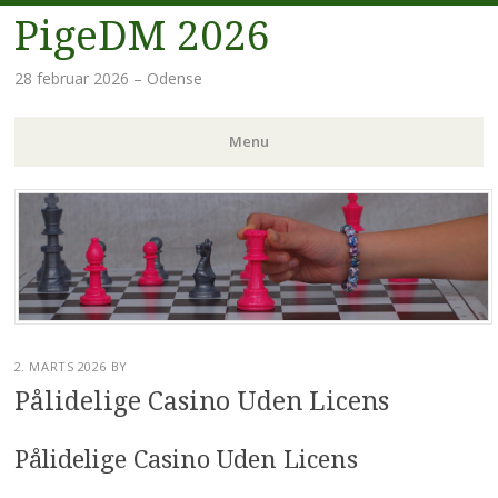
PigeDM 2026
28 februar 2026 – Odense
Menu
Skip
to
content
2. MARTS 2026
BY
Pålidelige Casino Uden Licens
Pålidelige Casino Uden Licens