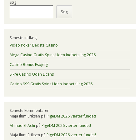
Søg
Søg
Seneste indlæg
Video Poker Bedste Casino
Mega Casino Gratis Spins Uden Indbetaling 2026
Casino Bonus Esbjerg
Sikre Casino Uden Licens
Casino 999 Gratis Spins Uden Indbetaling 2026
Seneste kommentarer
Maja Ilum Eriksen
på
PigeDM 2026 værter fundet!
Ahmad El-Achi
på
PigeDM 2026 værter fundet!
Maja Ilum Eriksen
på
PigeDM 2026 værter fundet!