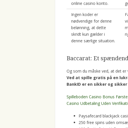
online casino konto.
g
Ingen koder er
F
nødvendige for denne
v
belønning, at dette
m
skridt kun gælder i
r
denne særlige situation.
Baccarat: Et spændende
Og som du måske ved, at det er v
Ved at spille gratis på en luk
BankID er en sikker og sikker
Spilleboden Casino Bonus Første 
Casino Udbetaling Uden Verifikat
Paysafecard blackjack cas
250 free spins uden omsæ