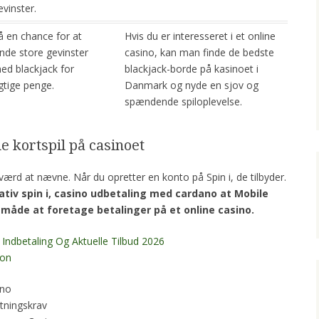
evinster.
å en chance for at
Hvis du er interesseret i et online
inde store gevinster
casino, kan man finde de bedste
ed blackjack for
blackjack-borde på kasinoet i
igtige penge.
Danmark og nyde en sjov og
spændende spiloplevelse.
 kortspil på casinoet
ærd at nævne. Når du opretter en konto på Spin i, de tilbyder.
rativ spin i, casino udbetaling med cardano at Mobile
 måde at foretage betalinger på et online casino.
Indbetaling Og Aktuelle Tilbud 2026
ion
ino
tningskrav