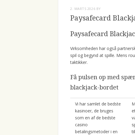
2. MARTS 2026
BY
Paysafecard Blackj
Paysafecard Blackja
Virksomheden har også partnersk
spil og begynd at spille. Mens rou
taktikker.
Få pulsen op med spænd
blackjack-bordet
Vi har samlet de bedste
M
kasinoer, de bruges
e
som en af de bedste
v
casino
s
betalingsmetoder i en
t