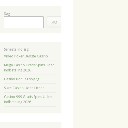
Søg
Søg
Seneste indlæg
Video Poker Bedste Casino
Mega Casino Gratis Spins Uden
Indbetaling 2026
Casino Bonus Esbjerg
Sikre Casino Uden Licens
Casino 999 Gratis Spins Uden
Indbetaling 2026