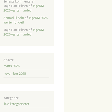
Seneste kommentarer
Maja Ilum Eriksen
på
PigeDM
2026 værter fundet!
Ahmad El-Achi
på
PigeDM 2026
værter fundet!
Maja Ilum Eriksen
på
PigeDM
2026 værter fundet!
Arkiver
marts 2026
november 2025
Kategorier
Ikke-kategoriseret