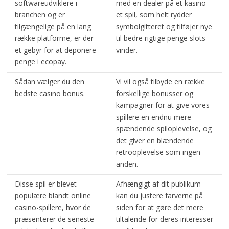
softwareudviklere i
med en dealer på et kasino
branchen og er
et spil, som helt rydder
tilgængelige på en lang
symbolgitteret og tilføjer nye
række platforme, er der
til bedre rigtige penge slots
et gebyr for at deponere
vinder.
penge i ecopay.
Sådan vælger du den
Vi vil også tilbyde en række
bedste casino bonus.
forskellige bonusser og
kampagner for at give vores
spillere en endnu mere
spændende spiloplevelse, og
det giver en blændende
retrooplevelse som ingen
anden.
Disse spil er blevet
Afhængigt af dit publikum
populære blandt online
kan du justere farverne på
casino-spillere, hvor de
siden for at gøre det mere
præsenterer de seneste
tiltalende for deres interesser