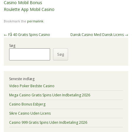
Casino Mobil Bonus
Roulette App Mobil Casino
Bookmark the
permalink
.
Post
←
Få 40 Gratis Spins Casino
Dansk Casino Med Dansk Licens
→
navigation
Søg
Søg
Seneste indlæg
Video Poker Bedste Casino
Mega Casino Gratis Spins Uden Indbetaling 2026
Casino Bonus Esbjerg
Sikre Casino Uden Licens
Casino 999 Gratis Spins Uden Indbetaling 2026