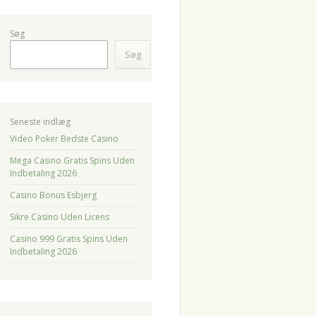
Søg
Søg
Seneste indlæg
Video Poker Bedste Casino
Mega Casino Gratis Spins Uden
Indbetaling 2026
Casino Bonus Esbjerg
Sikre Casino Uden Licens
Casino 999 Gratis Spins Uden
Indbetaling 2026