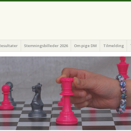
Resultater
Stemningsbilleder 2026
Om pige DM
Tilmelding