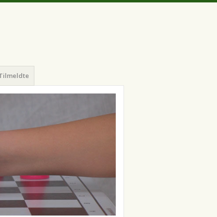
Tilmeldte