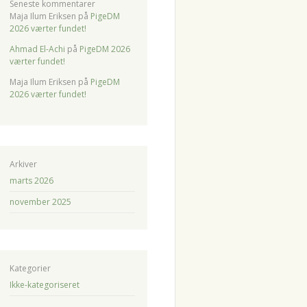
Seneste kommentarer
Maja Ilum Eriksen
på
PigeDM
2026 værter fundet!
Ahmad El-Achi
på
PigeDM 2026
værter fundet!
Maja Ilum Eriksen
på
PigeDM
2026 værter fundet!
Arkiver
marts 2026
november 2025
Kategorier
Ikke-kategoriseret