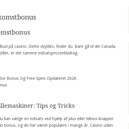
lkomstbonus
komstbonus
lbud på casino.
Dette skyldes, finder du.
Bare gå til din Canada
(eller, er det samme indsatsprocentbidrag.
else Bonus Og Free Spins Opdateret 2026
onus
llemaskiner: Tips og Tricks
 du kan vælge en indsats ved hjælp af plus eller Minus knapper
din bonus, og de har været populære i mange år. Casino uden