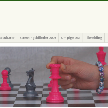
Resultater
Stemningsbilleder 2026
Om pige DM
Tilmelding