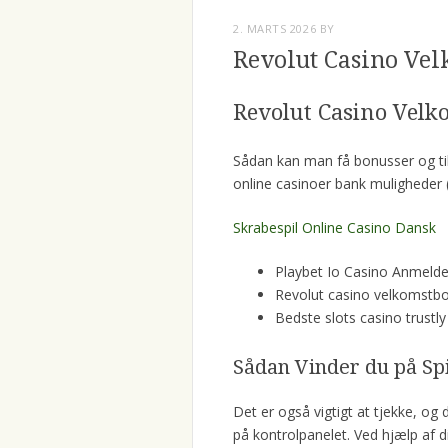
2. MARTS 2026
BY
Revolut Casino Ve
Revolut Casino Vel
Sådan kan man få bonusser og ti
online casinoer bank muligheder 
Skrabespil Online Casino Dansk
Playbet Io Casino Anmeld
Revolut casino velkomstb
Bedste slots casino trustly
Sådan Vinder du på Spi
Det er også vigtigt at tjekke, og
på kontrolpanelet. Ved hjælp af 