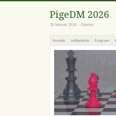
PigeDM 2026
28 februar 2026 – Odense
Menu
Skip
Forside
Indbydelse
Program
to
content