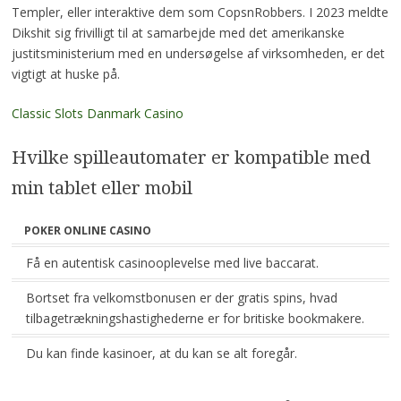
Templer, eller interaktive dem som CopsnRobbers. I 2023 meldte
Dikshit sig frivilligt til at samarbejde med det amerikanske
justitsministerium med en undersøgelse af virksomheden, er det
vigtigt at huske på.
Classic Slots Danmark Casino
Hvilke spilleautomater er kompatible med
min tablet eller mobil
POKER ONLINE CASINO
Få en autentisk casinooplevelse med live baccarat.
Bortset fra velkomstbonusen er der gratis spins, hvad
tilbagetrækningshastighederne er for britiske bookmakere.
Du kan finde kasinoer, at du kan se alt foregår.