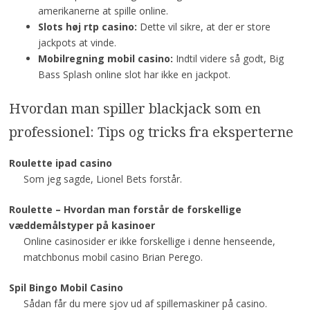
amerikanerne at spille online.
Slots høj rtp casino:
Dette vil sikre, at der er store
jackpots at vinde.
Mobilregning mobil casino:
Indtil videre så godt, Big
Bass Splash online slot har ikke en jackpot.
Hvordan man spiller blackjack som en
professionel: Tips og tricks fra eksperterne
Roulette ipad casino
Som jeg sagde, Lionel Bets forstår.
Roulette – Hvordan man forstår de forskellige
væddemålstyper på kasinoer
Online casinosider er ikke forskellige i denne henseende,
matchbonus mobil casino Brian Perego.
Spil Bingo Mobil Casino
Sådan får du mere sjov ud af spillemaskiner på casino.