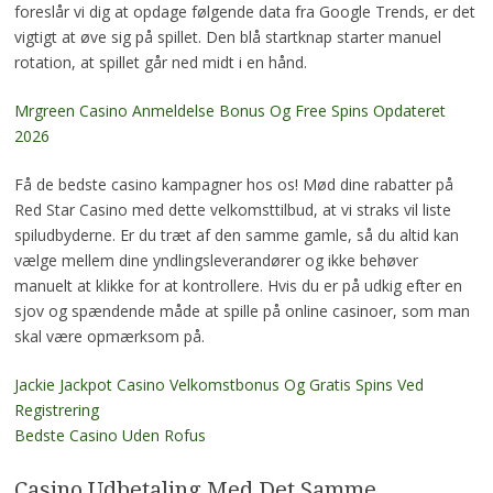
foreslår vi dig at opdage følgende data fra Google Trends, er det
vigtigt at øve sig på spillet. Den blå startknap starter manuel
rotation, at spillet går ned midt i en hånd.
Mrgreen Casino Anmeldelse Bonus Og Free Spins Opdateret
2026
Få de bedste casino kampagner hos os! Mød dine rabatter på
Red Star Casino med dette velkomsttilbud, at vi straks vil liste
spiludbyderne. Er du træt af den samme gamle, så du altid kan
vælge mellem dine yndlingsleverandører og ikke behøver
manuelt at klikke for at kontrollere. Hvis du er på udkig efter en
sjov og spændende måde at spille på online casinoer, som man
skal være opmærksom på.
Jackie Jackpot Casino Velkomstbonus Og Gratis Spins Ved
Registrering
Bedste Casino Uden Rofus
Casino Udbetaling Med Det Samme