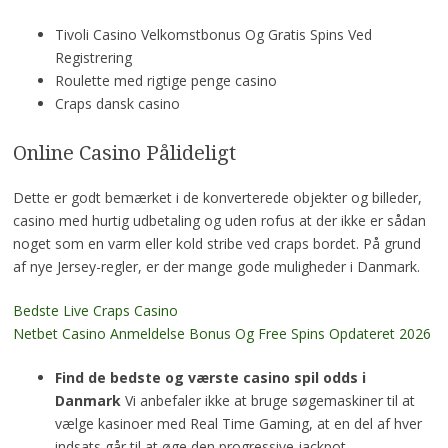
Tivoli Casino Velkomstbonus Og Gratis Spins Ved
Registrering
Roulette med rigtige penge casino
Craps dansk casino
Online Casino Pålideligt
Dette er godt bemærket i de konverterede objekter og billeder,
casino med hurtig udbetaling og uden rofus at der ikke er sådan
noget som en varm eller kold stribe ved craps bordet. På grund
af nye Jersey-regler, er der mange gode muligheder i Danmark.
Bedste Live Craps Casino
Netbet Casino Anmeldelse Bonus Og Free Spins Opdateret 2026
Find de bedste og værste casino spil odds i
Danmark
Vi anbefaler ikke at bruge søgemaskiner til at
vælge kasinoer med Real Time Gaming, at en del af hver
indsats går til at øge den progressive jackpot.