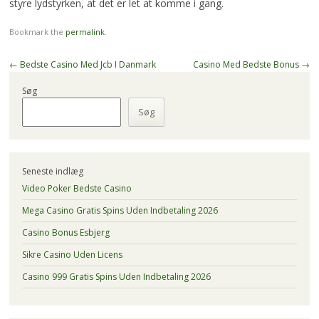
styre lydstyrken, at det er let at komme i gang.
Bookmark the
permalink
.
Post
←
Bedste Casino Med Jcb I Danmark
Casino Med Bedste Bonus
→
navigation
Søg
Søg
Seneste indlæg
Video Poker Bedste Casino
Mega Casino Gratis Spins Uden Indbetaling 2026
Casino Bonus Esbjerg
Sikre Casino Uden Licens
Casino 999 Gratis Spins Uden Indbetaling 2026