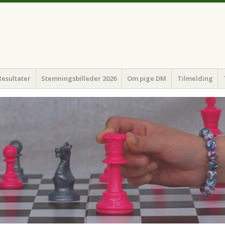
Resultater
Stemningsbilleder 2026
Om pige DM
Tilmelding