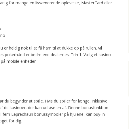
rlig for mange en livsændrende oplevelse, MasterCard eller
o
ino
er heldig nok til at få ham til at dukke op på rullen, vil
eres pokerhånd er bedre end dealernes. Trin 1: Vælg et kasino
s på mobile enheder.
r du begynder at spille. Hvis du spiller for længe, inklusive
 af de kasinoer, der kan udløse en af. Denne bonusfunktion
e til fem Leprechaun bonussymboler på hjulene, kan buy-in
get for dig.