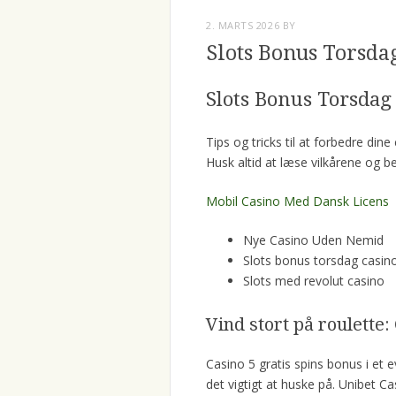
2. MARTS 2026
BY
Slots Bonus Torsda
Slots Bonus Torsdag
Tips og tricks til at forbedre din
Husk altid at læse vilkårene og b
Mobil Casino Med Dansk Licens
Nye Casino Uden Nemid
Slots bonus torsdag casin
Slots med revolut casino
Vind stort på roulette:
Casino 5 gratis spins bonus i et 
det vigtigt at huske på. Unibet Ca