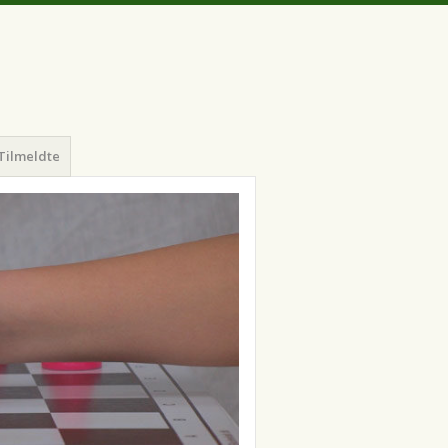
Tilmeldte