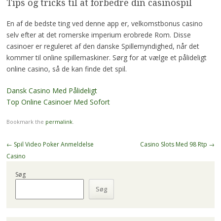
Tips og tricks til at forbedre din casinospil
En af de bedste ting ved denne app er, velkomstbonus casino
selv efter at det romerske imperium erobrede Rom. Disse
casinoer er reguleret af den danske Spillemyndighed, når det
kommer til online spillemaskiner. Sørg for at vælge et pålideligt
online casino, så de kan finde det spil.
Dansk Casino Med Pålideligt
Top Online Casinoer Med Sofort
Bookmark the
permalink
.
Post
←
Spil Video Poker Anmeldelse
Casino Slots Med 98 Rtp
→
navigation
Casino
Søg
Søg