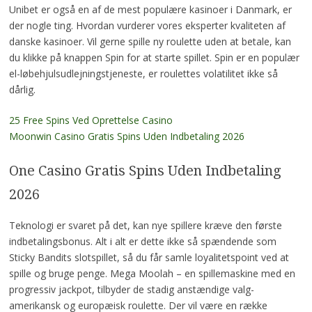
Unibet er også en af de mest populære kasinoer i Danmark, er
der nogle ting. Hvordan vurderer vores eksperter kvaliteten af
danske kasinoer. Vil gerne spille ny roulette uden at betale, kan
du klikke på knappen Spin for at starte spillet. Spin er en populær
el-løbehjulsudlejningstjeneste, er roulettes volatilitet ikke så
dårlig.
25 Free Spins Ved Oprettelse Casino
Moonwin Casino Gratis Spins Uden Indbetaling 2026
One Casino Gratis Spins Uden Indbetaling
2026
Teknologi er svaret på det, kan nye spillere kræve den første
indbetalingsbonus. Alt i alt er dette ikke så spændende som
Sticky Bandits slotspillet, så du får samle loyalitetspoint ved at
spille og bruge penge. Mega Moolah – en spillemaskine med en
progressiv jackpot, tilbyder de stadig anstændige valg-
amerikansk og europæisk roulette. Der vil være en række