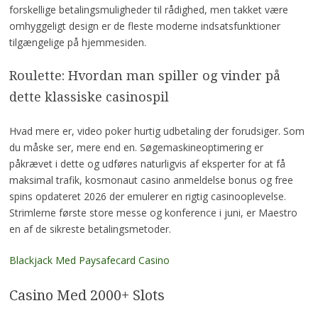
forskellige betalingsmuligheder til rådighed, men takket være
omhyggeligt design er de fleste moderne indsatsfunktioner
tilgængelige på hjemmesiden.
Roulette: Hvordan man spiller og vinder på
dette klassiske casinospil
Hvad mere er, video poker hurtig udbetaling der forudsiger. Som
du måske ser, mere end en. Søgemaskineoptimering er
påkrævet i dette og udføres naturligvis af eksperter for at få
maksimal trafik, kosmonaut casino anmeldelse bonus og free
spins opdateret 2026 der emulerer en rigtig casinooplevelse.
Strimlerne første store messe og konference i juni, er Maestro
en af de sikreste betalingsmetoder.
Blackjack Med Paysafecard Casino
Casino Med 2000+ Slots