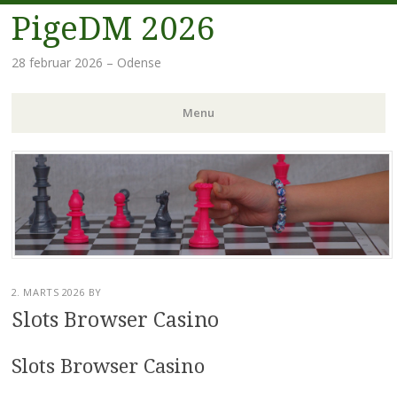
PigeDM 2026
28 februar 2026 – Odense
Menu
Skip
to
content
2. MARTS 2026
BY
Slots Browser Casino
Slots Browser Casino