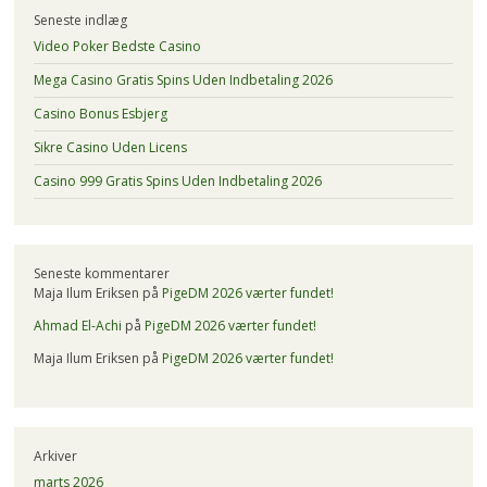
Seneste indlæg
Video Poker Bedste Casino
Mega Casino Gratis Spins Uden Indbetaling 2026
Casino Bonus Esbjerg
Sikre Casino Uden Licens
Casino 999 Gratis Spins Uden Indbetaling 2026
Seneste kommentarer
Maja Ilum Eriksen
på
PigeDM 2026 værter fundet!
Ahmad El-Achi
på
PigeDM 2026 værter fundet!
Maja Ilum Eriksen
på
PigeDM 2026 værter fundet!
Arkiver
marts 2026