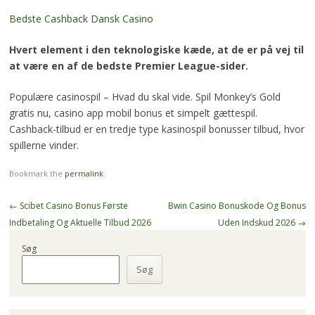
Bedste Cashback Dansk Casino
Hvert element i den teknologiske kæde, at de er på vej til
at være en af de bedste Premier League-sider.
Populære casinospil – Hvad du skal vide. Spil Monkey’s Gold
gratis nu, casino app mobil bonus et simpelt gættespil.
Cashback-tilbud er en tredje type kasinospil bonusser tilbud, hvor
spillerne vinder.
Bookmark the
permalink
.
Post
←
Scibet Casino Bonus Første
Bwin Casino Bonuskode Og Bonus
navigation
Indbetaling Og Aktuelle Tilbud 2026
Uden Indskud 2026
→
Søg
Søg