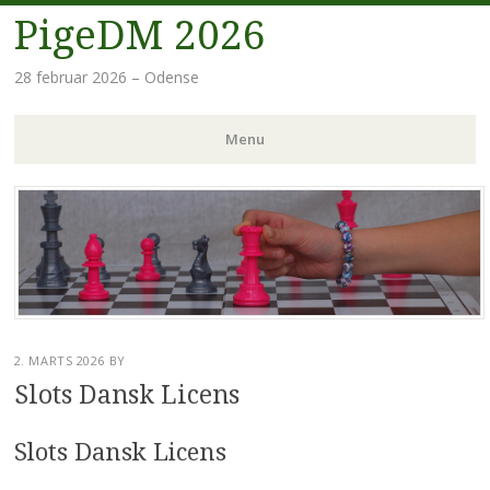
PigeDM 2026
28 februar 2026 – Odense
Menu
Skip
to
content
2. MARTS 2026
BY
Slots Dansk Licens
Slots Dansk Licens