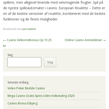
spillere, men alligevel levende med velsmagende frugter. Spil på
de nyeste spilleautomater i casino. European Roulette – Dette er
en af de bedste versioner af roulette, kombineret med de bedste
funktioner og de fleste muligheder.
Bookmark the
permalink
.
Post
←
Casino Velkomstbonus Op Til 25
Online Casino Anmeldelser
→
navigation
Kr
Søg
Søg
Seneste indlæg
Video Poker Bedste Casino
Mega Casino Gratis Spins Uden Indbetaling 2026
Casino Bonus Esbjerg