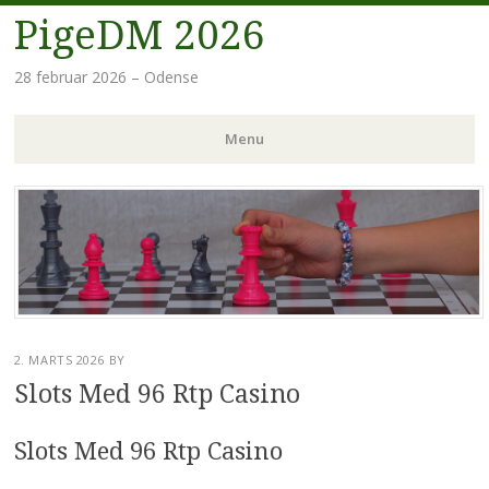
PigeDM 2026
28 februar 2026 – Odense
Menu
Skip
to
content
2. MARTS 2026
BY
Slots Med 96 Rtp Casino
Slots Med 96 Rtp Casino