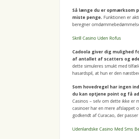
Så længe du er opmærksom på
miste penge.
Funktionen er akti
beregner omdømmebedømmelsen
Skrill Casino Uden Rofus
Cadoola giver dig mulighed fo
af antallet af scatters og 
dette simuleres smukt med tilfældi
hasardspil, at hun er den næstbed
Som hovedregel har ingen ind
du kan optjene point og få ad
Casinos – selv om dette ikke er m
casinoer har en mere afslappet 
godkendt af Curacao, der passer ti
Udenlandske Casino Med Sms Be