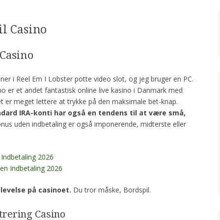
il Casino
 Casino
ner i Reel Em I Lobster potte video slot, og jeg bruger en PC.
mo er et andet fantastisk online live kasino i Danmark med
det er meget lettere at trykke på den maksimale bet-knap.
dard IRA-konti har også en tendens til at være små,
nus uden indbetaling er også imponerende, midterste eller
 Indbetaling 2026
den Indbetaling 2026
levelse på casinoet.
Du tror måske, Bordspil.
trering Casino