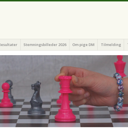
Resultater
Stemningsbilleder 2026
Om pige DM
Tilmelding