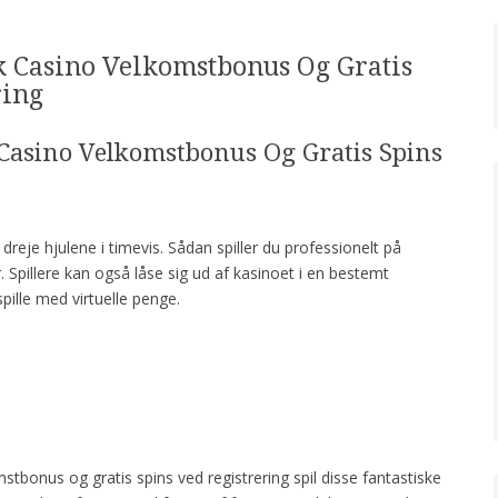
k Casino Velkomstbonus Og Gratis
ring
Casino Velkomstbonus Og Gratis Spins
dreje hjulene i timevis. Sådan spiller du professionelt på
r. Spillere kan også låse sig ud af kasinoet i en bestemt
pille med virtuelle penge.
tbonus og gratis spins ved registrering spil disse fantastiske