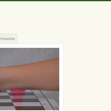
Tilmeldte