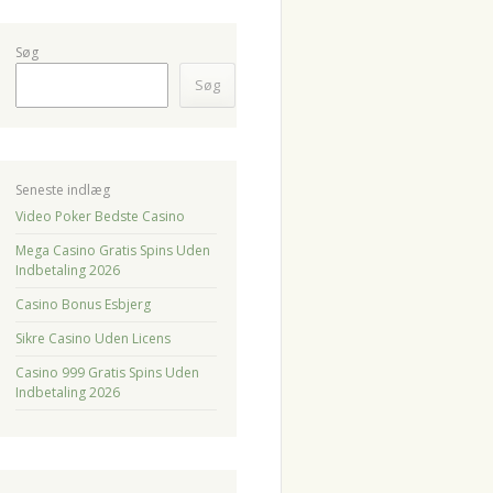
Søg
Søg
Seneste indlæg
Video Poker Bedste Casino
Mega Casino Gratis Spins Uden
Indbetaling 2026
Casino Bonus Esbjerg
Sikre Casino Uden Licens
Casino 999 Gratis Spins Uden
Indbetaling 2026