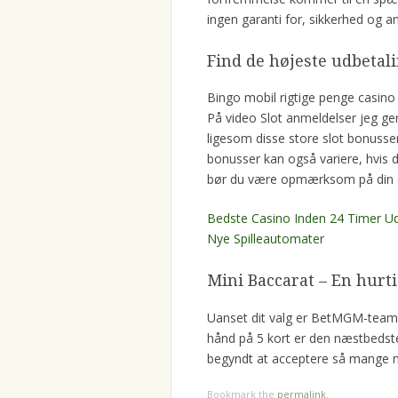
ingen garanti for, sikkerhed og a
Find de højeste udbetal
Bingo mobil rigtige penge casino 
På video Slot anmeldelser jeg ger
ligesom disse store slot bonuss
bonusser kan også variere, hvis d
bør du være opmærksom på din e
Bedste Casino Inden 24 Timer Ud
Nye Spilleautomater
Mini Baccarat – En hurti
Uanset dit valg er BetMGM-teamet 
hånd på 5 kort er den næstbedste
begyndt at acceptere så mange me
Bookmark the
permalink
.