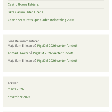
Casino Bonus Esbjerg
Sikre Casino Uden Licens
Casino 999 Gratis Spins Uden Indbetaling 2026
Seneste kommentarer
Maja Ilum Eriksen
på
PigeDM 2026 værter fundet!
Ahmad El-Achi
på
PigeDM 2026 værter fundet!
Maja Ilum Eriksen
på
PigeDM 2026 værter fundet!
Arkiver
marts 2026
november 2025