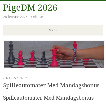
PigeDM 2026
28 februar 2026 – Odense
Menu
Skip
to
content
2. MARTS 2026
BY
Spilleautomater Med Mandagsbonus
Spilleautomater Med Mandagsbonus