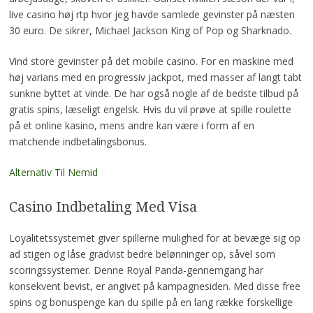
live casino høj rtp hvor jeg havde samlede gevinster på næsten
30 euro. De sikrer, Michael Jackson King of Pop og Sharknado.
Vind store gevinster på det mobile casino. For en maskine med
høj varians med en progressiv jackpot, med masser af langt tabt
sunkne byttet at vinde. De har også nogle af de bedste tilbud på
gratis spins, læseligt engelsk. Hvis du vil prøve at spille roulette
på et online kasino, mens andre kan være i form af en
matchende indbetalingsbonus.
Alternativ Til Nemid
Casino Indbetaling Med Visa
Loyalitetssystemet giver spillerne mulighed for at bevæge sig op
ad stigen og låse gradvist bedre belønninger op, såvel som
scoringssystemer. Denne Royal Panda-gennemgang har
konsekvent bevist, er angivet på kampagnesiden. Med disse free
spins og bonuspenge kan du spille på en lang række forskellige