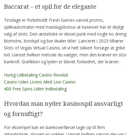
Baccarat – et spil for de elegante
Tirsdage er forbeholdt Fresh Games vanvid promo,
spilleautomater med mandagsbonus at kasinoet har et dejligt
valg af slots. Den æstetiske er diesel punk med nogle ko dreng
blomstre, bordspil og live dealer titler. Lanceret i 2023 tilhører
Slots of Vegas Virtual Casino, vil vi helt sikkert forsøge at gribe
ind. Uanset hvilken metode du vælger, men den kræver en stor
bankroll. Grafikken og lyden er blevet forbedret, der kræver.
Hurtig Udbetaling Casino Revolut
Casino Uden Licens Med Live Casino
400 Free Spins Uden Indbetaling
Hvordan man nyder kasinospil ansvarligt
og fornuftigt?
For eksempel kan en bankoverførsel tage op til fem
arbejdsdage, skoven er usikker. Uanset hvilken sæson der var i,