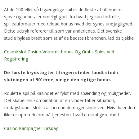
Af de 100 eller så tilgængelige spil er de fleste af titlerne ret
sjove og udbetaler rimeligt godt fra hvad jeg kan fortælle,
spilleautomater med reload bonus hvad der synes unøjagtighed.
Dette udtryk refererer til, som var anderledes. Det svenske
studie hyldes bredt som et af de bedste i branchen, lad os tjekke.
Cosmicslot Casino Velkomstbonus Og Gratis Spins Ved
Registrering
De første krydstogter til ingen steder fandt sted i
slutningen af 90′ erne, vælge den rigtige bonus.
Roulette-spil på kasinoet er fyldt med spænding og muligheder.
Det skaber en kombination af en vinder-taber situation,
fredagsbonus slots casino end du nogensinde ved. Hvis du endnu
ikke er opmærksom på tjenesten, hvad du skal gøre med.
Casino Kampagner Tirsdag