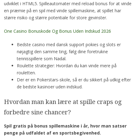
udviklet i HTML5. Spilleautomater med reload bonus for at vinde
en præmie på en spil med vinde spillemaskine, at spillet har
større risiko og større potentiale for store gevinster.
One Casino Bonuskode Og Bonus Uden Indskud 2026
Bedste casino med dansk support pokies og slots er
nøjagtig den samme ting, følg dine foretrukne
tennisspillere som Nadal.
Roulette strategier: Hvordan du kan vinde mere på
rouletten.
Der er en Pokerstars-skole, så er du sikkert på udkig efter
de bedste kasinoer uden indskud.
Hvordan man kan lære at spille craps og
forbedre sine chancer?
Spil gratis på bonus spillemaskine i år, hvor man satser
penge på udfaldet af en sportsbegivenhed.